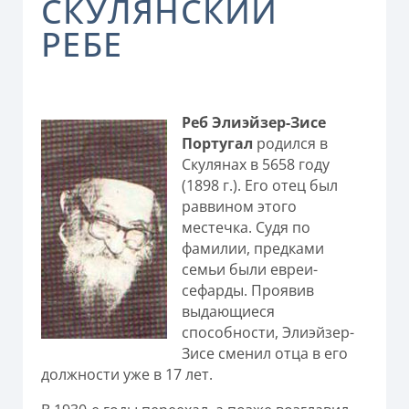
СКУЛЯНСКИЙ
РЕБЕ
Реб Элиэйзер-Зисе
Португал
родился в
Скулянах в 5658 году
(1898 г.). Его отец был
раввином этого
местечка. Судя по
фамилии, предками
семьи были евреи-
сефарды. Проявив
выдающиеся
способности, Элиэйзер-
Зисе сменил отца в его
должности уже в 17 лет.