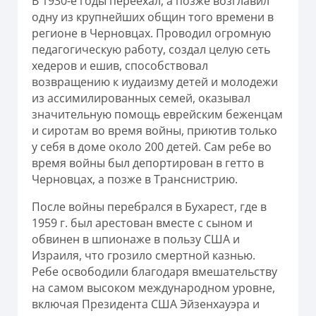
В 1930-е годы переехал, а позже возглавил
одну из крупнейших общин того времени в
регионе в Черновцах. Проводил огромную
педагогическую работу, создал целую сеть
хедеров и ешив, способствовал
возвращению к иудаизму детей и молодежи
из ассимилированных семей, оказывал
значительную помощь еврейским беженцам
и сиротам во время войны, приютив только
у себя в доме около 200 детей. Сам ребе во
время войны был депортирован в гетто в
Черновцах, а позже в Транснистрию.
После войны перебрался в Бухарест, где в
1959 г. был арестован вместе с сыном и
обвинен в шпионаже в пользу США и
Израиля, что грозило смертной казнью.
Ребе освободили благодаря вмешательству
на самом высоком международном уровне,
включая Президента США Эйзенхауэра и