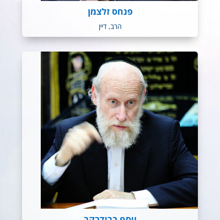
פנחס זלצמן
הרב, דיין
יוסף ברודבקר