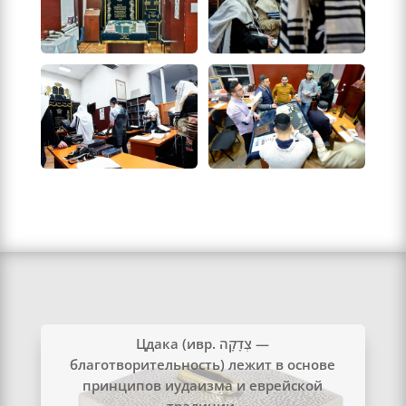
Цдака (ивр. ‏צְדָקָה‏‎ —
благотворительность) лежит в основе
принципов иудаизма и еврейской