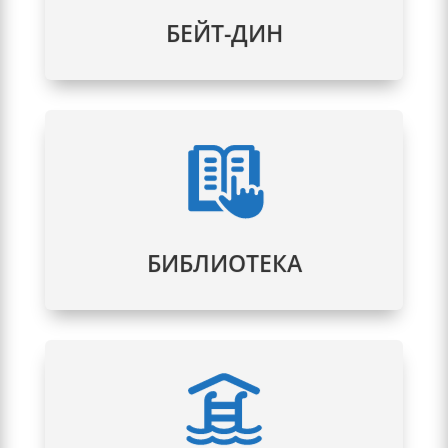
гиюром и другими необходимыми
формальными процедурами.
БЕЙТ-ДИН
При нашей синагоге действует
уникальная еврейская библиотека. Мы
будем рады вам в указанное время.
Подробнее
БИБЛИОТЕКА
Построенная в соответствии со всеми
правилами миква. Мы ждем всех кто
соблюдает важную мицву очищения.