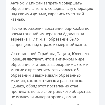
Антиох IV Епифан запретил совершать
обрезание, а те, кто совершал эту операцию
над своими детьми, карались смертной
казнью.
После поражения восстания Бар-Кохбы во
время гонений императора Адриана на
евреев (в 117 г. н. э.) обрезание было
запрещено под страхом смертной казни.
Из сочинений Страбона, Тацита, Ювенала,
Горация явствует, что в античном мире
обрезание считалось варварским актом и
многие с презрением отзывались об
обрезании и высмеивали обрезанных
мужчин, как похотливых и развратных.
Однако, обряд этот постепенно стал
проникать во все слои римского общества,
не исключая императорских домов.