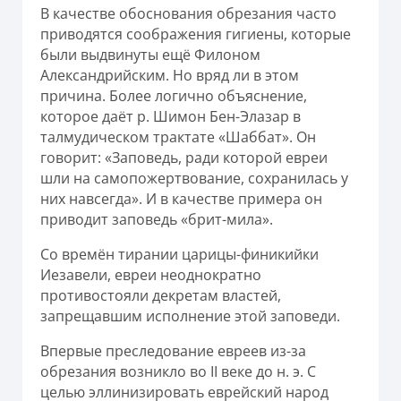
В качестве обоснования обрезания часто
приводятся соображения гигиены, которые
были выдвинуты ещё Филоном
Александрийским. Но вряд ли в этом
причина. Более логично объяснение,
которое даёт р. Шимон Бен-Элазар в
талмудическом трактате «Шаббат». Он
говорит: «Заповедь, ради которой евреи
шли на самопожертвование, сохранилась у
них навсегда». И в качестве примера он
приводит заповедь «брит-мила».
Со времён тирании царицы-финикийки
Иезавели, евреи неоднократно
противостояли декретам властей,
запрещавшим исполнение этой заповеди.
Впервые преследование евреев из-за
обрезания возникло во II веке до н. э. С
целью эллинизировать еврейский народ